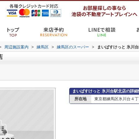
お部屋探しの事なら
池袋の不動産アートブレインへ
トップ
来店予約
LINEで相談
>
周辺施設案内
>
練馬区
>
練馬区のスーパー
>
まいばすけっと 氷川
店
まいばすけっと 氷川台駅北店の詳細
所在地
東京都練馬区氷川台４丁目