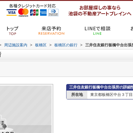
お部屋探しの事なら
池袋の不動産アートブレインへ
トップ
来店予約
LINEで相談
>
周辺施設案内
>
板橋区
>
板橋区の銀行
>
三井住友銀行板橋中台出張
所
三井住友銀行板橋中台出張所の詳細
所在地
東京都板橋区中台３丁目2