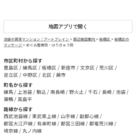
地図アプリで開く
池袋の賃貸マンション｜アートブレイン
>
周辺施設案内
>
板橋区
>
板橋区の
マッサージ
>
めぐみ整骨院・はりきゅう院
市区町村から探す
豊島区
/
練馬区
/
板橋区
/
新座市
/
文京区
/
荒川区
/
足立区
/
中野区
/
北区
/
蕨市
町名から探す
練馬
/
上池袋
/
駒込
/
南長崎
/
野火止
/
千石
/
長崎
/
池袋
/
巣鴨
/
高島平
路線から探す
西武池袋線
/
東武東上線
/
山手線
/
副都心線
/
都営大江戸線
/
有楽町線
/
都営三田線
/
都電荒川線
/
埼京線
/
丸ノ内線