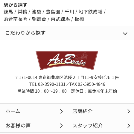
駅から探す
練馬
/
巣鴨
/
池袋
/
豊島園
/
千川
/
地下鉄成増
/
落合南長崎
/
朝霞台
/
東武練馬
/
板橋
こだわりから探す
〒171-0014 東京都豊島区池袋２丁目11-9安藤ビル １階
TEL 03-3590-1131／FAX 03-5950-4846
営業時間 10：00～19：00 定休日：無休※年末年始
ホーム
店舗紹介
お客様の声
スタッフ紹介