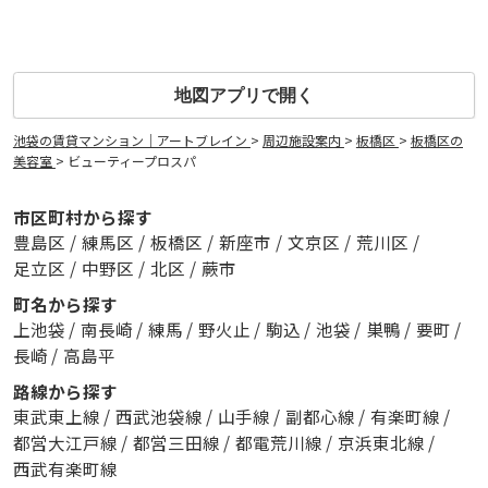
地図アプリで開く
池袋の賃貸マンション｜アートブレイン
>
周辺施設案内
>
板橋区
>
板橋区の
美容室
>
ビューティープロスパ
市区町村から探す
豊島区
/
練馬区
/
板橋区
/
新座市
/
文京区
/
荒川区
/
足立区
/
中野区
/
北区
/
蕨市
町名から探す
上池袋
/
南長崎
/
練馬
/
野火止
/
駒込
/
池袋
/
巣鴨
/
要町
/
長崎
/
高島平
路線から探す
東武東上線
/
西武池袋線
/
山手線
/
副都心線
/
有楽町線
/
都営大江戸線
/
都営三田線
/
都電荒川線
/
京浜東北線
/
西武有楽町線