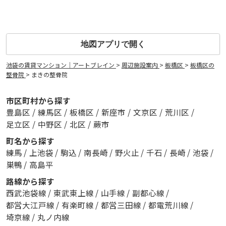
地図アプリで開く
池袋の賃貸マンション｜アートブレイン
>
周辺施設案内
>
板橋区
>
板橋区の
整骨院
>
まきの整骨院
市区町村から探す
豊島区
/
練馬区
/
板橋区
/
新座市
/
文京区
/
荒川区
/
足立区
/
中野区
/
北区
/
蕨市
町名から探す
練馬
/
上池袋
/
駒込
/
南長崎
/
野火止
/
千石
/
長崎
/
池袋
/
巣鴨
/
高島平
路線から探す
西武池袋線
/
東武東上線
/
山手線
/
副都心線
/
都営大江戸線
/
有楽町線
/
都営三田線
/
都電荒川線
/
埼京線
/
丸ノ内線