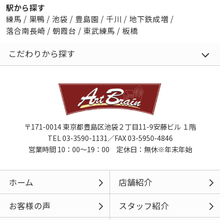
駅から探す
練馬
/
巣鴨
/
池袋
/
豊島園
/
千川
/
地下鉄成増
/
落合南長崎
/
朝霞台
/
東武練馬
/
板橋
こだわりから探す
〒171-0014 東京都豊島区池袋２丁目11-9安藤ビル １階
TEL 03-3590-1131／FAX 03-5950-4846
営業時間 10：00～19：00 定休日：無休※年末年始
ホーム
店舗紹介
お客様の声
スタッフ紹介