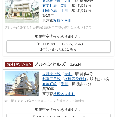
東武東上線
「
大山
」駅 徒歩8分
有楽町線
「
要町
」駅 徒歩17分
副都心線
「
千川
」駅 徒歩17分
築19年
東京都
板橋区
幸町
嬉しい独立洗面台付☆複数路線利用可能な便利な立地です(^^)
現在空室情報がありません。
「BELTIS大山 12865」への
お問い合わせはこちら
メルヘンヒルズ 12634
賃貸 | マンション
東武東上線
「
大山
」駅 徒歩4分
都営三田線
「
板橋区役所前
」駅 徒歩16分
有楽町線
「
千川
」駅 徒歩22分
築36年
東京都
板橋区
大山町
大山駅まで徒歩4分(^^)/全室エアコン完備☆ネット無料☆
現在空室情報がありません。