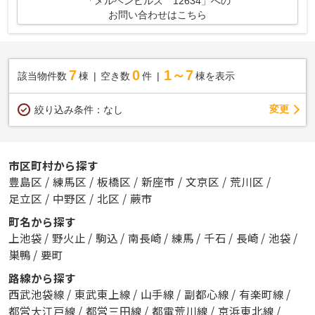
「メルヘンヒルズ 12634」への
お問い合わせはこちら
7
0
1～7
該当物件数
棟
空き数
件
棟を表示
変更
絞り込み条件：
なし
市区町村から探す
豊島区
/
練馬区
/
板橋区
/
新座市
/
文京区
/
荒川区
/
足立区
/
中野区
/
北区
/
蕨市
町名から探す
上池袋
/
野火止
/
駒込
/
南長崎
/
練馬
/
千石
/
長崎
/
池袋
/
巣鴨
/
要町
路線から探す
西武池袋線
/
東武東上線
/
山手線
/
副都心線
/
有楽町線
/
都営大江戸線
/
都営三田線
/
都電荒川線
/
京浜東北線
/