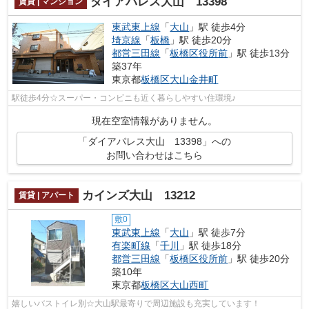
ダイアパレス大山 13398
賃貸 | マンション
東武東上線
「
大山
」駅 徒歩4分
埼京線
「
板橋
」駅 徒歩20分
都営三田線
「
板橋区役所前
」駅 徒歩13分
築37年
東京都
板橋区
大山金井町
駅徒歩4分☆スーパー・コンビニも近く暮らしやすい住環境♪
現在空室情報がありません。
「ダイアパレス大山 13398」への
お問い合わせはこちら
カインズ大山 13212
賃貸 | アパート
敷0
東武東上線
「
大山
」駅 徒歩7分
有楽町線
「
千川
」駅 徒歩18分
都営三田線
「
板橋区役所前
」駅 徒歩20分
築10年
東京都
板橋区
大山西町
嬉しいバストイレ別☆大山駅最寄りで周辺施設も充実しています！