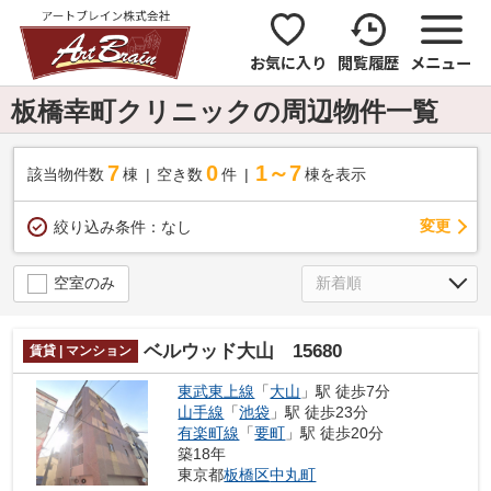
お気に入り
閲覧履歴
メニュー
板橋幸町クリニックの周辺物件一覧
7
0
1～7
該当物件数
棟
空き数
件
棟を表示
変更
絞り込み条件：
なし
空室のみ
ベルウッド大山 15680
賃貸 | マンション
東武東上線
「
大山
」駅 徒歩7分
山手線
「
池袋
」駅 徒歩23分
有楽町線
「
要町
」駅 徒歩20分
築18年
東京都
板橋区
中丸町