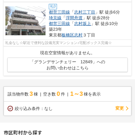
礼0
都営三田線
「
志村三丁目
」駅 徒歩6分
埼京線
「
浮間舟渡
」駅 徒歩28分
都営三田線
「
志村坂上
」駅 徒歩10分
築23年
東京都
板橋区
志村
３丁目
礼金なし☆駅近で便利な設備充実マンション♪宅配ボックス完備☆
現在空室情報がありません。
「グランデサンチェリー 12849」への
お問い合わせはこちら
3
0
1～3
該当物件数
棟
空き数
件
棟を表示
変更
絞り込み条件：
なし
市区町村から探す