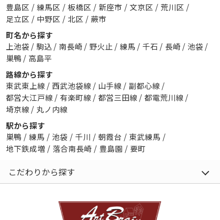
豊島区
/
練馬区
/
板橋区
/
新座市
/
文京区
/
荒川区
/
足立区
/
中野区
/
北区
/
蕨市
町名から探す
上池袋
/
駒込
/
南長崎
/
野火止
/
練馬
/
千石
/
長崎
/
池袋
/
巣鴨
/
高島平
路線から探す
東武東上線
/
西武池袋線
/
山手線
/
副都心線
/
都営大江戸線
/
有楽町線
/
都営三田線
/
都電荒川線
/
埼京線
/
丸ノ内線
駅から探す
巣鴨
/
練馬
/
池袋
/
千川
/
朝霞台
/
東武練馬
/
地下鉄成増
/
落合南長崎
/
豊島園
/
要町
こだわりから探す