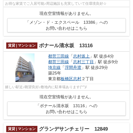
お得な家賃でご入居可能♪周辺施設も充実していて住環境良好☆
現在空室情報がありません。
「メゾン・ド・エクスペール 13386」への
お問い合わせはこちら
ボナール清水坂 13116
賃貸 | マンション
都営三田線
「
志村坂上
」駅 徒歩4分
都営三田線
「
志村三丁目
」駅 徒歩9分
埼京線
「
浮間舟渡
」駅 徒歩29分
築25年
東京都
板橋区
志村
２丁目
嬉しい駅近♪眺望良好♪敷地内に駐車場あります(^^)/
現在空室情報がありません。
「ボナール清水坂 13116」への
お問い合わせはこちら
グランデサンチェリー 12849
賃貸 | マンション