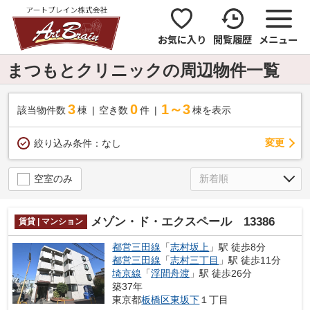
お気に入り
閲覧履歴
メニュー
まつもとクリニックの周辺物件一覧
3
0
1～3
該当物件数
棟
空き数
件
棟を表示
変更
絞り込み条件：
なし
空室のみ
メゾン・ド・エクスペール 13386
賃貸 | マンション
都営三田線
「
志村坂上
」駅 徒歩8分
都営三田線
「
志村三丁目
」駅 徒歩11分
埼京線
「
浮間舟渡
」駅 徒歩26分
築37年
東京都
板橋区
東坂下
１丁目