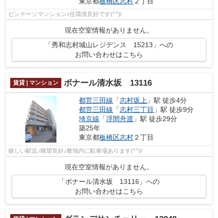
東京都
板橋区
志村
２丁目
ビンテージマンション♪住環境良好です(^^)/
現在空室情報がありません。
「秀和志村城山レジデンス 15213」への
お問い合わせはこちら
ボナール清水坂 13116
賃貸 | マンション
都営三田線
「
志村坂上
」駅 徒歩4分
都営三田線
「
志村三丁目
」駅 徒歩9分
埼京線
「
浮間舟渡
」駅 徒歩29分
築25年
東京都
板橋区
志村
２丁目
嬉しい駅近♪眺望良好♪敷地内に駐車場あります(^^)/
現在空室情報がありません。
「ボナール清水坂 13116」への
お問い合わせはこちら