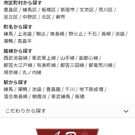
市区町村から探す
豊島区
/
練馬区
/
板橋区
/
新座市
/
文京区
/
荒川区
/
足立区
/
中野区
/
北区
/
蕨市
町名から探す
練馬
/
上池袋
/
駒込
/
南長崎
/
野火止
/
千石
/
長崎
/
池袋
/
巣鴨
/
高島平
路線から探す
西武池袋線
/
東武東上線
/
山手線
/
副都心線
/
都営大江戸線
/
有楽町線
/
都営三田線
/
都電荒川線
/
埼京線
/
丸ノ内線
駅から探す
練馬
/
巣鴨
/
池袋
/
豊島園
/
千川
/
地下鉄成増
/
落合南長崎
/
朝霞台
/
東武練馬
/
板橋
こだわりから探す