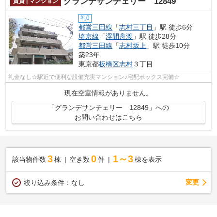
グランデサンチェリー 12849
賃貸 | マンション
礼0
都営三田線
「
志村三丁目
」駅 徒歩6分
埼京線
「
浮間舟渡
」駅 徒歩28分
都営三田線
「
志村坂上
」駅 徒歩10分
築23年
東京都
板橋区
志村
３丁目
礼金なし☆駅近で便利な設備充実マンション♪宅配ボックス完備☆
現在空室情報がありません。
「グランデサンチェリー 12849」への
お問い合わせはこちら
3
0
1～3
該当物件数
棟
空き数
件
棟を表示
変更
絞り込み条件：
なし