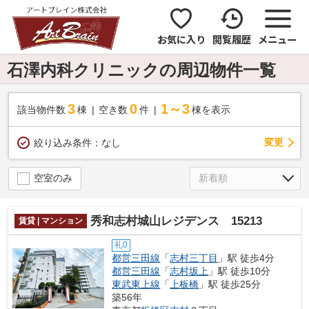
お気に入り
閲覧履歴
メニュー
石澤内科クリニックの周辺物件一覧
3
0
1～3
該当物件数
棟
空き数
件
棟を表示
変更
絞り込み条件：
なし
空室のみ
秀和志村城山レジデンス 15213
賃貸 | マンション
礼0
都営三田線
「
志村三丁目
」駅 徒歩4分
都営三田線
「
志村坂上
」駅 徒歩10分
東武東上線
「
上板橋
」駅 徒歩25分
築56年