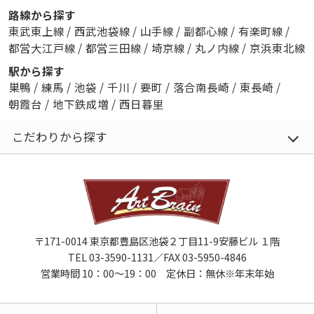
路線から探す
東武東上線
/
西武池袋線
/
山手線
/
副都心線
/
有楽町線
/
都営大江戸線
/
都営三田線
/
埼京線
/
丸ノ内線
/
京浜東北線
駅から探す
巣鴨
/
練馬
/
池袋
/
千川
/
要町
/
落合南長崎
/
東長崎
/
朝霞台
/
地下鉄成増
/
西日暮里
こだわりから探す
〒171-0014 東京都豊島区池袋２丁目11-9安藤ビル １階
TEL 03-3590-1131／FAX 03-5950-4846
営業時間 10：00～19：00 定休日：無休※年末年始