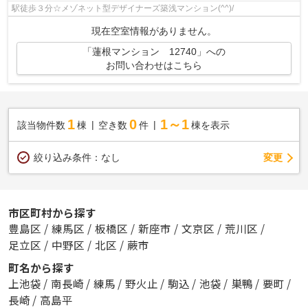
駅徒歩３分☆メゾネット型デザイナーズ築浅マンション(^^)/
現在空室情報がありません。
「蓮根マンション 12740」への
お問い合わせはこちら
1
0
1～1
該当物件数
棟
空き数
件
棟を表示
変更
絞り込み条件：
なし
市区町村から探す
豊島区
/
練馬区
/
板橋区
/
新座市
/
文京区
/
荒川区
/
足立区
/
中野区
/
北区
/
蕨市
町名から探す
上池袋
/
南長崎
/
練馬
/
野火止
/
駒込
/
池袋
/
巣鴨
/
要町
/
長崎
/
高島平