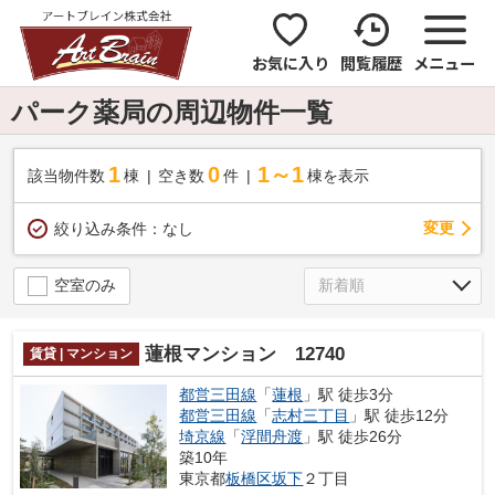
お気に入り
閲覧履歴
メニュー
パーク薬局の周辺物件一覧
1
0
1～1
該当物件数
棟
空き数
件
棟を表示
変更
絞り込み条件：
なし
空室のみ
蓮根マンション 12740
賃貸 | マンション
都営三田線
「
蓮根
」駅 徒歩3分
都営三田線
「
志村三丁目
」駅 徒歩12分
埼京線
「
浮間舟渡
」駅 徒歩26分
築10年
東京都
板橋区
坂下
２丁目