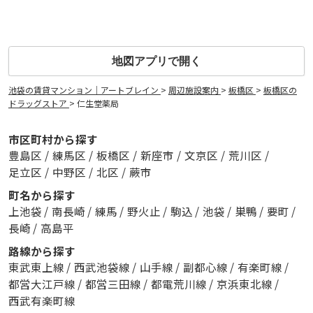
地図アプリで開く
池袋の賃貸マンション｜アートブレイン
>
周辺施設案内
>
板橋区
>
板橋区の
ドラッグストア
>
仁生堂薬局
市区町村から探す
豊島区
/
練馬区
/
板橋区
/
新座市
/
文京区
/
荒川区
/
足立区
/
中野区
/
北区
/
蕨市
町名から探す
上池袋
/
南長崎
/
練馬
/
野火止
/
駒込
/
池袋
/
巣鴨
/
要町
/
長崎
/
高島平
路線から探す
東武東上線
/
西武池袋線
/
山手線
/
副都心線
/
有楽町線
/
都営大江戸線
/
都営三田線
/
都電荒川線
/
京浜東北線
/
西武有楽町線