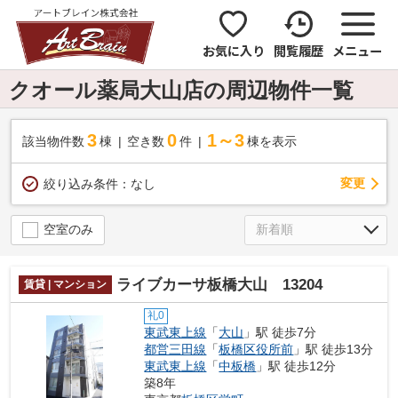
お気に入り
閲覧履歴
メニュー
クオール薬局大山店の周辺物件一覧
3
0
1～3
該当物件数
棟
空き数
件
棟を表示
変更
絞り込み条件：
なし
空室のみ
ライブカーサ板橋大山 13204
賃貸 | マンション
礼0
東武東上線
「
大山
」駅 徒歩7分
都営三田線
「
板橋区役所前
」駅 徒歩13分
東武東上線
「
中板橋
」駅 徒歩12分
築8年