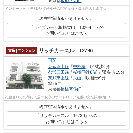
東京都
板橋区
栄町
インターネット無料♪駅徒歩６分の眺望良好・最上階のお部屋☆
現在空室情報がありません。
「ライブカーサ板橋大山 13204」への
お問い合わせはこちら
リッチカースル 12796
賃貸 | マンション
礼0
東武東上線
「
中板橋
」駅 徒歩6分
都営三田線
「
板橋区役所前
」駅 徒歩19分
東武東上線
「
大山
」駅 徒歩9分
築35年
東京都
板橋区
仲町
礼金ゼロでお得に入居☆安心のオートロック完備の女性限定物件♪
現在空室情報がありません。
「リッチカースル 12796」への
お問い合わせはこちら