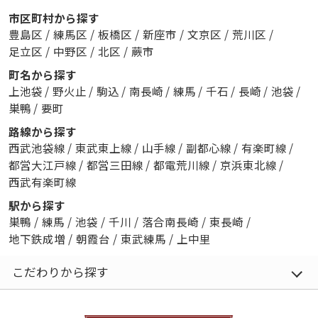
市区町村から探す
豊島区
/
練馬区
/
板橋区
/
新座市
/
文京区
/
荒川区
/
足立区
/
中野区
/
北区
/
蕨市
町名から探す
上池袋
/
野火止
/
駒込
/
南長崎
/
練馬
/
千石
/
長崎
/
池袋
/
巣鴨
/
要町
路線から探す
西武池袋線
/
東武東上線
/
山手線
/
副都心線
/
有楽町線
/
都営大江戸線
/
都営三田線
/
都電荒川線
/
京浜東北線
/
西武有楽町線
駅から探す
巣鴨
/
練馬
/
池袋
/
千川
/
落合南長崎
/
東長崎
/
地下鉄成増
/
朝霞台
/
東武練馬
/
上中里
こだわりから探す