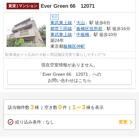
Ever Green 66 12071
賃貸 | マンション
礼0
東武東上線
「
大山
」駅 徒歩6分
都営三田線
「
板橋区役所前
」駅 徒歩16分
東武東上線
「
中板橋
」駅 徒歩10分
築24年
東京都
板橋区
仲町
駐車場あり☆広めの９帖☆周辺施設充実で暮らしやすい(^^)/
現在空室情報がありません。
「Ever Green 66 12071」への
お問い合わせはこちら
3
0
1～3
該当物件数
棟
空き数
件
棟を表示
変更
絞り込み条件：
なし