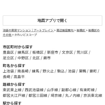
地図アプリで開く
池袋の賃貸マンション｜アートブレイン
>
周辺施設案内
>
板橋区
>
板橋区の
その他
>
かれいどスコープ
市区町村から探す
豊島区
/
練馬区
/
板橋区
/
新座市
/
文京区
/
荒川区
/
足立区
/
中野区
/
北区
/
蕨市
町名から探す
上池袋
/
南長崎
/
練馬
/
野火止
/
駒込
/
池袋
/
巣鴨
/
要町
/
長崎
/
高島平
路線から探す
東武東上線
/
西武池袋線
/
山手線
/
副都心線
/
有楽町線
/
都営大江戸線
/
都営三田線
/
埼京線
/
丸ノ内線
/
京浜東北線
駅から探す