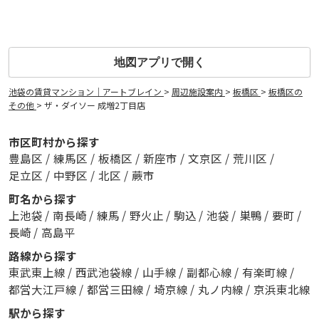
地図アプリで開く
池袋の賃貸マンション｜アートブレイン
>
周辺施設案内
>
板橋区
>
板橋区の
その他
>
ザ・ダイソー 成増2丁目店
市区町村から探す
豊島区
/
練馬区
/
板橋区
/
新座市
/
文京区
/
荒川区
/
足立区
/
中野区
/
北区
/
蕨市
町名から探す
上池袋
/
南長崎
/
練馬
/
野火止
/
駒込
/
池袋
/
巣鴨
/
要町
/
長崎
/
高島平
路線から探す
東武東上線
/
西武池袋線
/
山手線
/
副都心線
/
有楽町線
/
都営大江戸線
/
都営三田線
/
埼京線
/
丸ノ内線
/
京浜東北線
駅から探す