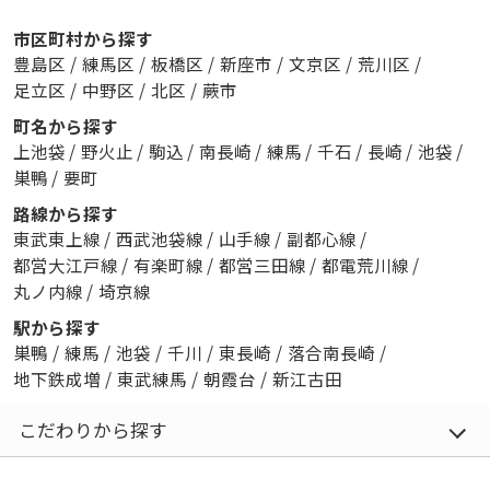
市区町村から探す
豊島区
/
練馬区
/
板橋区
/
新座市
/
文京区
/
荒川区
/
足立区
/
中野区
/
北区
/
蕨市
町名から探す
上池袋
/
野火止
/
駒込
/
南長崎
/
練馬
/
千石
/
長崎
/
池袋
/
巣鴨
/
要町
路線から探す
東武東上線
/
西武池袋線
/
山手線
/
副都心線
/
都営大江戸線
/
有楽町線
/
都営三田線
/
都電荒川線
/
丸ノ内線
/
埼京線
駅から探す
巣鴨
/
練馬
/
池袋
/
千川
/
東長崎
/
落合南長崎
/
地下鉄成増
/
東武練馬
/
朝霞台
/
新江古田
こだわりから探す