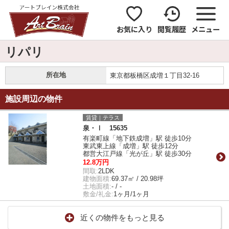
お気に入り
閲覧履歴
メニュー
リパリ
所在地
東京都板橋区成増１丁目32-16
施設周辺の物件
賃貸｜テラス
泉・Ⅰ 15635
有楽町線「地下鉄成増」駅 徒歩10分
東武東上線「成増」駅 徒歩12分
都営大江戸線「光が丘」駅 徒歩30分
12.8万円
間取:
2LDK
建物面積:
69.37㎡ / 20.98坪
土地面積:
- / -
敷金/礼金:
1ヶ月/1ヶ月
近くの物件をもっと見る