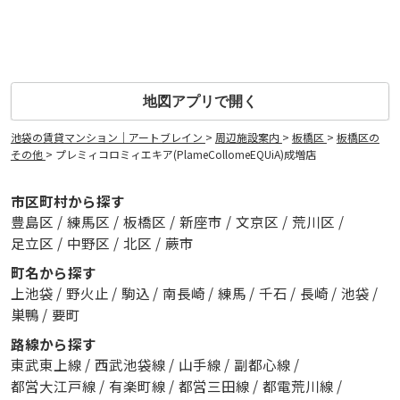
地図アプリで開く
池袋の賃貸マンション｜アートブレイン
>
周辺施設案内
>
板橋区
>
板橋区の
その他
>
プレミィコロミィエキア(PlameCollomeEQUiA)成増店
市区町村から探す
豊島区
/
練馬区
/
板橋区
/
新座市
/
文京区
/
荒川区
/
足立区
/
中野区
/
北区
/
蕨市
町名から探す
上池袋
/
野火止
/
駒込
/
南長崎
/
練馬
/
千石
/
長崎
/
池袋
/
巣鴨
/
要町
路線から探す
東武東上線
/
西武池袋線
/
山手線
/
副都心線
/
都営大江戸線
/
有楽町線
/
都営三田線
/
都電荒川線
/