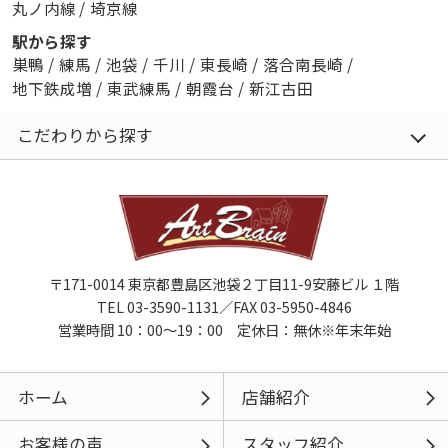
丸ノ内線
/
埼京線
駅から探す
巣鴨
/
練馬
/
池袋
/
千川
/
東長崎
/
落合南長崎
/
地下鉄成増
/
東武練馬
/
朝霞台
/
新江古田
こだわりから探す
〒171-0014 東京都豊島区池袋２丁目11-9安藤ビル １階
TEL 03-3590-1131／FAX 03-5950-4846
営業時間 10：00～19：00 定休日：無休※年末年始
ホーム
店舗紹介
お客様の声
スタッフ紹介