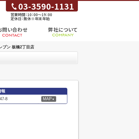
03-3590-1131
営業時間：10：00～19：00
定休日：無休※年末年始
お問い合わせ
弊社について
レブン 板橋2丁目店
情報
7-8
MAP
▼