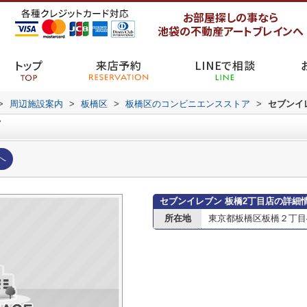
お部屋探しの事なら
池袋の不動産アートブレインへ
トップ
来店予約
LINEで相談
>
周辺施設案内
>
板橋区
>
板橋区のコンビニエンスストア
>
セブンイ
店
へ
セブンイレブン 板橋2丁目店の詳細
所在地
東京都板橋区板橋２丁目4