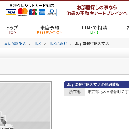
お部屋探しの事なら
池袋の不動産アートブレインへ
トップ
来店予約
LINEで相談
>
周辺施設案内
>
北区
>
北区の銀行
>
みずほ銀行尾久支店
みずほ銀行尾久支店の詳細情報
所在地
東京都北区田端新町２丁目