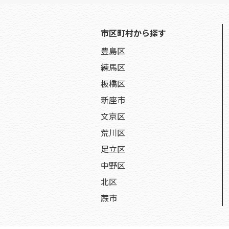
市区町村から探す
豊島区
練馬区
板橋区
新座市
文京区
荒川区
足立区
中野区
北区
蕨市