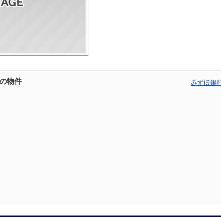
の物件
みずほ銀