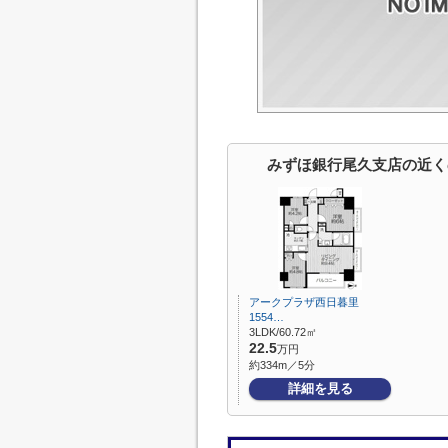
みずほ銀行尾久支店の近く
アークプラザ西日暮里
1554…
3LDK/60.72㎡
22.5
万円
約334m／5分
詳細を見る