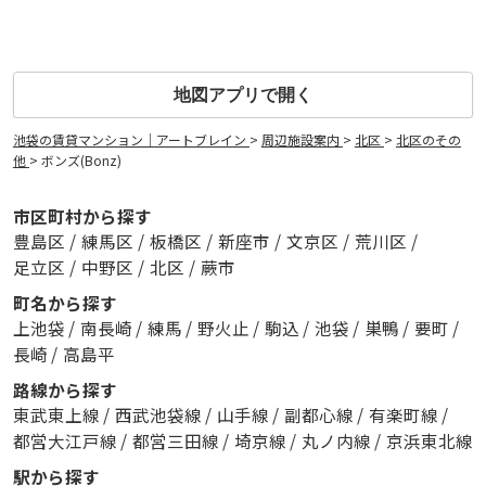
地図アプリで開く
池袋の賃貸マンション｜アートブレイン
>
周辺施設案内
>
北区
>
北区のその
他
>
ボンズ(Bonz)
市区町村から探す
豊島区
/
練馬区
/
板橋区
/
新座市
/
文京区
/
荒川区
/
足立区
/
中野区
/
北区
/
蕨市
町名から探す
上池袋
/
南長崎
/
練馬
/
野火止
/
駒込
/
池袋
/
巣鴨
/
要町
/
長崎
/
高島平
路線から探す
東武東上線
/
西武池袋線
/
山手線
/
副都心線
/
有楽町線
/
都営大江戸線
/
都営三田線
/
埼京線
/
丸ノ内線
/
京浜東北線
駅から探す