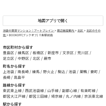
地図アプリで開く
池袋の賃貸マンション｜アートブレイン
>
周辺施設案内
>
北区
>
北区のその
他
>
BOOKOFF(ブックオフ) 十条駅前店
市区町村から探す
豊島区
/
練馬区
/
板橋区
/
新座市
/
文京区
/
荒川区
/
足立区
/
中野区
/
北区
/
蕨市
町名から探す
上池袋
/
南長崎
/
練馬
/
野火止
/
駒込
/
池袋
/
巣鴨
/
要町
/
長崎
/
高島平
路線から探す
東武東上線
/
西武池袋線
/
山手線
/
副都心線
/
有楽町線
/
都営大江戸線
/
都営三田線
/
埼京線
/
丸ノ内線
/
京浜東北線
駅から探す