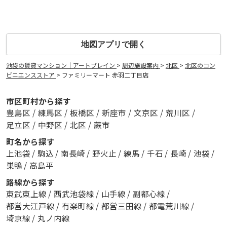
地図アプリで開く
池袋の賃貸マンション｜アートブレイン
>
周辺施設案内
>
北区
>
北区のコン
ビニエンスストア
>
ファミリーマート 赤羽二丁目店
市区町村から探す
豊島区
/
練馬区
/
板橋区
/
新座市
/
文京区
/
荒川区
/
足立区
/
中野区
/
北区
/
蕨市
町名から探す
上池袋
/
駒込
/
南長崎
/
野火止
/
練馬
/
千石
/
長崎
/
池袋
/
巣鴨
/
高島平
路線から探す
東武東上線
/
西武池袋線
/
山手線
/
副都心線
/
都営大江戸線
/
有楽町線
/
都営三田線
/
都電荒川線
/
埼京線
/
丸ノ内線