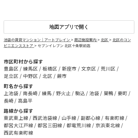
地図アプリで開く
池袋の賃貸マンション｜アートブレイン
>
周辺施設案内
>
北区
>
北区のコン
ビニエンスストア
>
セブンイレブン 北区十条駅前店
市区町村から探す
豊島区
/
練馬区
/
板橋区
/
新座市
/
文京区
/
荒川区
/
足立区
/
中野区
/
北区
/
蕨市
町名から探す
上池袋
/
南長崎
/
練馬
/
野火止
/
駒込
/
池袋
/
巣鴨
/
要町
/
長崎
/
高島平
路線から探す
東武東上線
/
西武池袋線
/
山手線
/
副都心線
/
有楽町線
/
都営大江戸線
/
都営三田線
/
都電荒川線
/
京浜東北線
/
西武有楽町線