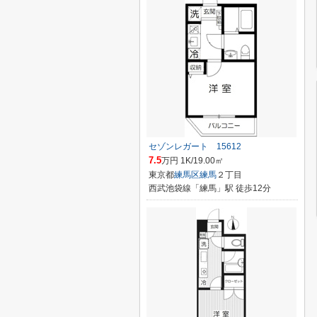
セゾンレガート 15612
7.5
万円 1K/19.00㎡
東京都
練馬区
練馬
２丁目
西武池袋線「練馬」駅 徒歩12分