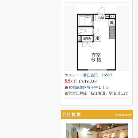
エステート新江古田 15537
5.9
万円 1R/19.83㎡
東京都
練馬区
豊玉中
１丁目
都営大江戸線「新江古田」駅 徒歩11分