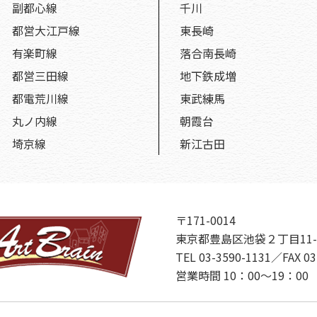
副都心線
千川
都営大江戸線
東長崎
有楽町線
落合南長崎
都営三田線
地下鉄成増
都電荒川線
東武練馬
丸ノ内線
朝霞台
埼京線
新江古田
〒171-0014
東京都豊島区池袋２丁目11-
TEL 03-3590-1131／FAX 03
営業時間 10：00～19：