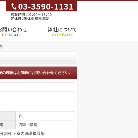
03-3590-1131
営業時間：10：00～19：00
定休日：無休※年末年始
お問い合わせ
弊社について
件
況の確認はお気軽にお問い合わせください。
西
建
2階/ 2階建
分割可
室内洗濯機置場