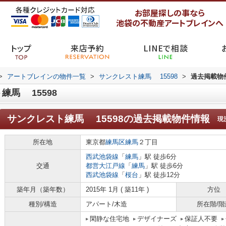
お部屋探しの事なら
池袋の不動産アートブレインへ
トップ
来店予約
LINEで相談
>
アートブレインの物件一覧
>
サンクレスト練馬 15598
>
過去掲載物
馬 15598
サンクレスト練馬 15598
の過去掲載物件情報
現
所在地
東京都
練馬区
練馬
２丁目
西武池袋線
「
練馬
」駅 徒歩6分
交通
都営大江戸線
「
練馬
」駅 徒歩6分
西武池袋線
「
桜台
」駅 徒歩12分
築年月（築年数）
2015年 1月 ( 築11年 )
方位
種別/構造
アパート/木造
所在階/階
閑静な住宅地
デザイナーズ
保証人不要