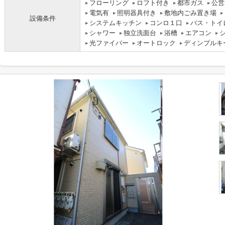
フローリング
ロフト付き
都市ガス
公営
電気有
照明器具付き
敷地内ごみ置き場
設備条件
システムキッチン
コンロ１口
バス・トイ
シャワー
独立洗面台
浴槽
エアコン
光ファイバー
オートロック
ディンプルキ