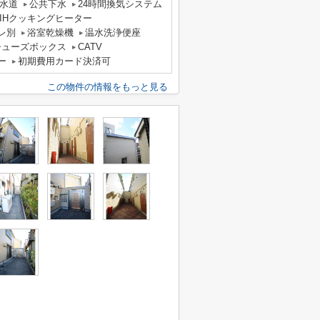
水道
公共下水
24時間換気システム
IHクッキングヒーター
レ別
浴室乾燥機
温水洗浄便座
シューズボックス
CATV
ー
初期費用カード決済可
この物件の情報をもっと見る