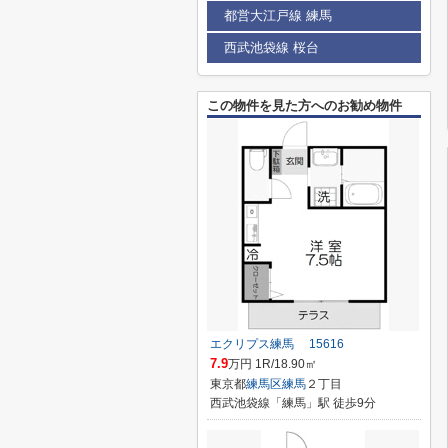
都営大江戸線 練馬
西武池袋線 桜台
この物件を見た方へのお勧め物件
エクリプス練馬 15616
7.9
万円 1R/18.90㎡
東京都
練馬区
練馬
２丁目
西武池袋線「練馬」駅 徒歩9分