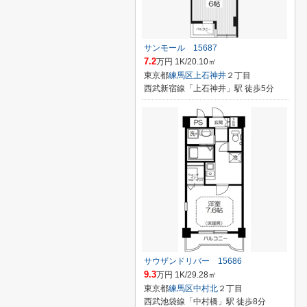
サンモール 15687
7.2
万円 1K/20.10㎡
東京都
練馬区
上石神井
２丁目
西武新宿線「上石神井」駅 徒歩5分
サウザンドリバー 15686
9.3
万円 1K/29.28㎡
東京都
練馬区
中村北
２丁目
西武池袋線「中村橋」駅 徒歩8分