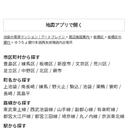
地図アプリで開く
池袋の賃貸マンション｜アートブレイン
>
周辺施設案内
>
板橋区
>
板橋区の
銀行
>
ゆうちょ銀行本店西友成増店内出張所
市区町村から探す
豊島区
/
練馬区
/
板橋区
/
新座市
/
文京区
/
荒川区
/
足立区
/
中野区
/
北区
/
蕨市
町名から探す
上池袋
/
南長崎
/
練馬
/
野火止
/
駒込
/
池袋
/
巣鴨
/
要町
/
長崎
/
高島平
路線から探す
東武東上線
/
西武池袋線
/
山手線
/
副都心線
/
有楽町線
/
都営大江戸線
/
都営三田線
/
埼京線
/
丸ノ内線
/
京浜東北線
駅から探す