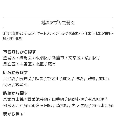
地図アプリで開く
池袋の賃貸マンション｜アートブレイン
>
周辺施設案内
>
北区
>
北区の眼科
>
船木眼科医院
市区町村から探す
豊島区
/
練馬区
/
板橋区
/
新座市
/
文京区
/
荒川区
/
足立区
/
中野区
/
北区
/
蕨市
町名から探す
上池袋
/
南長崎
/
練馬
/
野火止
/
駒込
/
池袋
/
巣鴨
/
要町
/
長崎
/
高島平
路線から探す
東武東上線
/
西武池袋線
/
山手線
/
副都心線
/
有楽町線
/
都営大江戸線
/
都営三田線
/
埼京線
/
丸ノ内線
/
京浜東北線
駅から探す