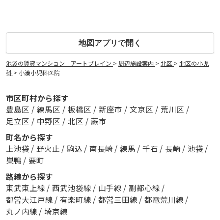
地図アプリで開く
池袋の賃貸マンション｜アートブレイン
>
周辺施設案内
>
北区
>
北区の小児
科
>
小湊小児科医院
市区町村から探す
豊島区
/
練馬区
/
板橋区
/
新座市
/
文京区
/
荒川区
/
足立区
/
中野区
/
北区
/
蕨市
町名から探す
上池袋
/
野火止
/
駒込
/
南長崎
/
練馬
/
千石
/
長崎
/
池袋
/
巣鴨
/
要町
路線から探す
東武東上線
/
西武池袋線
/
山手線
/
副都心線
/
都営大江戸線
/
有楽町線
/
都営三田線
/
都電荒川線
/
丸ノ内線
/
埼京線