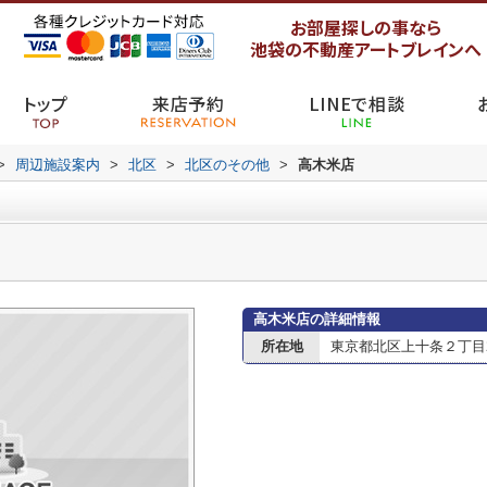
お部屋探しの事なら
池袋の不動産アートブレインへ
トップ
来店予約
LINEで相談
>
周辺施設案内
>
北区
>
北区のその他
>
高木米店
高木米店の詳細情報
所在地
東京都北区上十条２丁目21