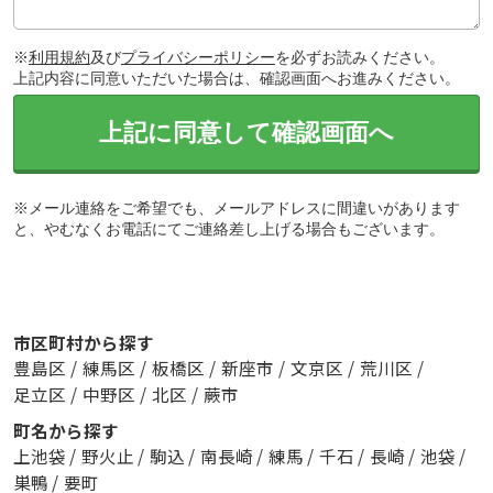
※
利用規約
及び
プライバシーポリシー
を必ずお読みください。
上記内容に同意いただいた場合は、確認画面へお進みください。
上記に同意して確認画面へ
※メール連絡をご希望でも、メールアドレスに間違いがあります
と、やむなくお電話にてご連絡差し上げる場合もございます。
市区町村から探す
豊島区
/
練馬区
/
板橋区
/
新座市
/
文京区
/
荒川区
/
足立区
/
中野区
/
北区
/
蕨市
町名から探す
上池袋
/
野火止
/
駒込
/
南長崎
/
練馬
/
千石
/
長崎
/
池袋
/
巣鴨
/
要町