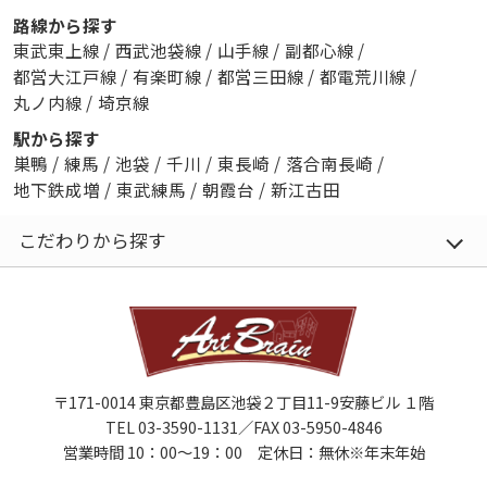
路線から探す
東武東上線
/
西武池袋線
/
山手線
/
副都心線
/
都営大江戸線
/
有楽町線
/
都営三田線
/
都電荒川線
/
丸ノ内線
/
埼京線
駅から探す
巣鴨
/
練馬
/
池袋
/
千川
/
東長崎
/
落合南長崎
/
地下鉄成増
/
東武練馬
/
朝霞台
/
新江古田
こだわりから探す
〒171-0014 東京都豊島区池袋２丁目11-9安藤ビル １階
TEL 03-3590-1131／FAX 03-5950-4846
営業時間 10：00～19：00 定休日：無休※年末年始