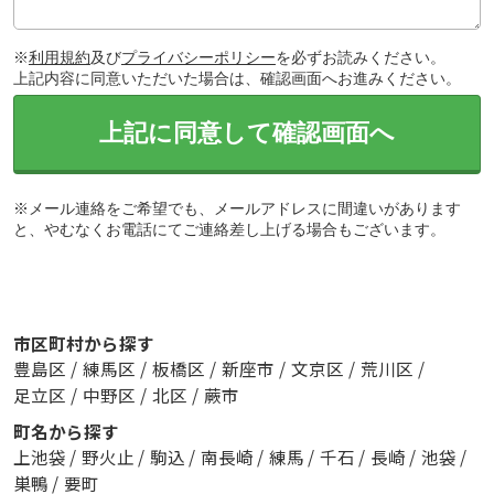
※
利用規約
及び
プライバシーポリシー
を必ずお読みください。
上記内容に同意いただいた場合は、確認画面へお進みください。
上記に同意して確認画面へ
※メール連絡をご希望でも、メールアドレスに間違いがあります
と、やむなくお電話にてご連絡差し上げる場合もございます。
市区町村から探す
豊島区
/
練馬区
/
板橋区
/
新座市
/
文京区
/
荒川区
/
足立区
/
中野区
/
北区
/
蕨市
町名から探す
上池袋
/
野火止
/
駒込
/
南長崎
/
練馬
/
千石
/
長崎
/
池袋
/
巣鴨
/
要町