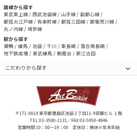
路線から探す
東武東上線
/
西武池袋線
/
山手線
/
副都心線
/
都営大江戸線
/
有楽町線
/
都営三田線
/
都電荒川線
/
丸ノ内線
/
埼京線
駅から探す
巣鴨
/
練馬
/
池袋
/
千川
/
東長崎
/
落合南長崎
/
地下鉄成増
/
東武練馬
/
朝霞台
/
新江古田
こだわりから探す
〒171-0014 東京都豊島区池袋２丁目11-9安藤ビル １階
TEL 03-3590-1131／FAX 03-5950-4846
営業時間 10：00～19：00 定休日：無休※年末年始