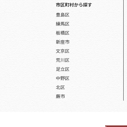
市区町村から探す
豊島区
練馬区
板橋区
新座市
文京区
荒川区
足立区
中野区
北区
蕨市