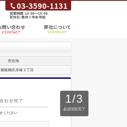
03-3590-1131
営業時間：10：00～19：00
定休日：無休※年末年始
お問い合わせ
弊社について
所在地
京都板橋区赤塚３丁目
1
/
3
必須項目完了
せください