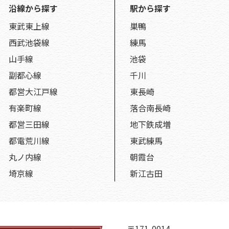
沿線から探す
駅から探す
東武東上線
巣鴨
西武池袋線
練馬
山手線
池袋
副都心線
千川
都営大江戸線
東長崎
有楽町線
落合南長崎
都営三田線
地下鉄成増
都電荒川線
東武練馬
丸ノ内線
朝霞台
埼京線
新江古田
〒171-0014