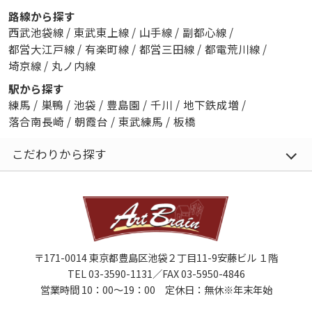
路線から探す
西武池袋線
/
東武東上線
/
山手線
/
副都心線
/
都営大江戸線
/
有楽町線
/
都営三田線
/
都電荒川線
/
埼京線
/
丸ノ内線
駅から探す
練馬
/
巣鴨
/
池袋
/
豊島園
/
千川
/
地下鉄成増
/
落合南長崎
/
朝霞台
/
東武練馬
/
板橋
こだわりから探す
〒171-0014 東京都豊島区池袋２丁目11-9安藤ビル １階
TEL 03-3590-1131／FAX 03-5950-4846
営業時間 10：00～19：00 定休日：無休※年末年始