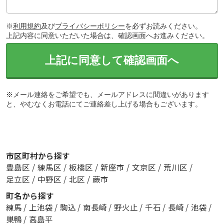
※
利用規約
及び
プライバシーポリシー
を必ずお読みください。
上記内容に同意いただいた場合は、確認画面へお進みください。
上記に同意して確認画面へ
※メール連絡をご希望でも、メールアドレスに間違いがあります
と、やむなくお電話にてご連絡差し上げる場合もございます。
市区町村から探す
豊島区
/
練馬区
/
板橋区
/
新座市
/
文京区
/
荒川区
/
足立区
/
中野区
/
北区
/
蕨市
町名から探す
練馬
/
上池袋
/
駒込
/
南長崎
/
野火止
/
千石
/
長崎
/
池袋
/
巣鴨
/
高島平