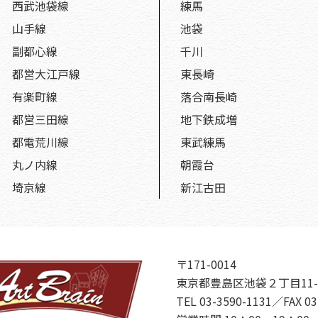
西武池袋線
練馬
山手線
池袋
副都心線
千川
都営大江戸線
東長崎
有楽町線
落合南長崎
都営三田線
地下鉄成増
都電荒川線
東武練馬
丸ノ内線
朝霞台
埼京線
新江古田
〒171-0014
東京都豊島区池袋２丁目11-
TEL 03-3590-1131／FAX 03