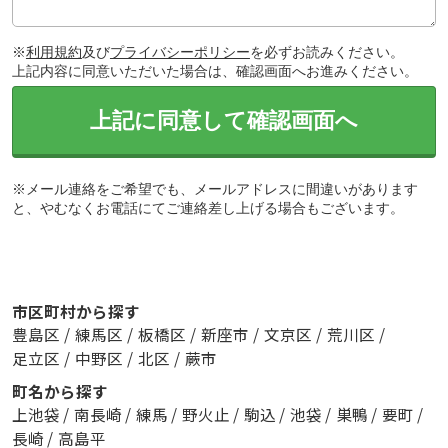
※
利用規約
及び
プライバシーポリシー
を必ずお読みください。
上記内容に同意いただいた場合は、確認画面へお進みください。
上記に同意して確認画面へ
※メール連絡をご希望でも、メールアドレスに間違いがあります
と、やむなくお電話にてご連絡差し上げる場合もございます。
市区町村から探す
豊島区
/
練馬区
/
板橋区
/
新座市
/
文京区
/
荒川区
/
足立区
/
中野区
/
北区
/
蕨市
町名から探す
上池袋
/
南長崎
/
練馬
/
野火止
/
駒込
/
池袋
/
巣鴨
/
要町
/
長崎
/
高島平