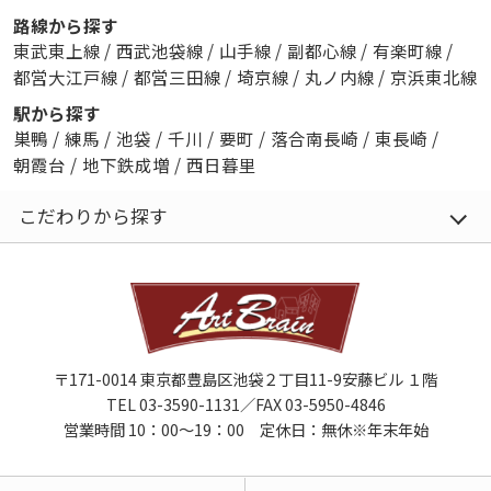
路線から探す
東武東上線
/
西武池袋線
/
山手線
/
副都心線
/
有楽町線
/
都営大江戸線
/
都営三田線
/
埼京線
/
丸ノ内線
/
京浜東北線
駅から探す
巣鴨
/
練馬
/
池袋
/
千川
/
要町
/
落合南長崎
/
東長崎
/
朝霞台
/
地下鉄成増
/
西日暮里
こだわりから探す
〒171-0014 東京都豊島区池袋２丁目11-9安藤ビル １階
TEL 03-3590-1131／FAX 03-5950-4846
営業時間 10：00～19：00 定休日：無休※年末年始