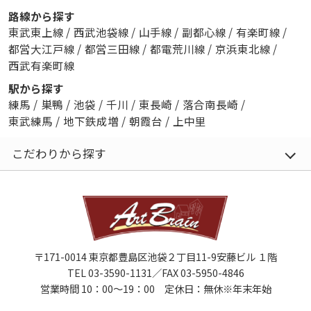
路線から探す
東武東上線
/
西武池袋線
/
山手線
/
副都心線
/
有楽町線
/
都営大江戸線
/
都営三田線
/
都電荒川線
/
京浜東北線
/
西武有楽町線
駅から探す
練馬
/
巣鴨
/
池袋
/
千川
/
東長崎
/
落合南長崎
/
東武練馬
/
地下鉄成増
/
朝霞台
/
上中里
こだわりから探す
〒171-0014 東京都豊島区池袋２丁目11-9安藤ビル １階
TEL 03-3590-1131／FAX 03-5950-4846
営業時間 10：00～19：00 定休日：無休※年末年始