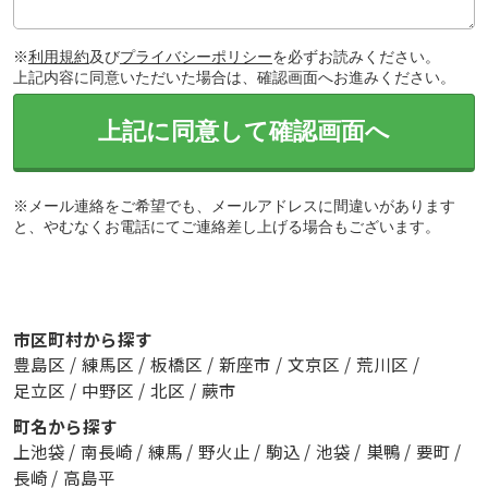
※
利用規約
及び
プライバシーポリシー
を必ずお読みください。
上記内容に同意いただいた場合は、確認画面へお進みください。
上記に同意して確認画面へ
※メール連絡をご希望でも、メールアドレスに間違いがあります
と、やむなくお電話にてご連絡差し上げる場合もございます。
市区町村から探す
豊島区
/
練馬区
/
板橋区
/
新座市
/
文京区
/
荒川区
/
足立区
/
中野区
/
北区
/
蕨市
町名から探す
上池袋
/
南長崎
/
練馬
/
野火止
/
駒込
/
池袋
/
巣鴨
/
要町
/
長崎
/
高島平